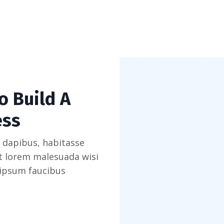
o Build A
ess
 dapibus, habitasse
et lorem malesuada wisi
 ipsum faucibus